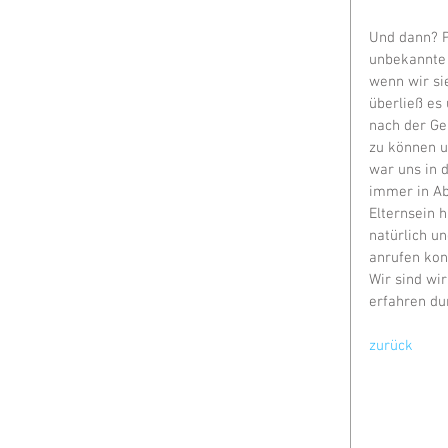
Und dann? P
unbekannte
wenn wir sie
überließ es 
nach der Ge
zu können u
war uns in d
immer in Ab
Elternsein 
natürlich u
anrufen kon
Wir sind wir
erfahren du
zurück