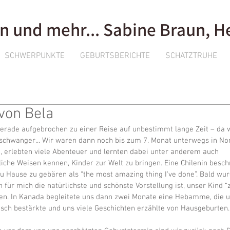
n und mehr... Sabine Braun,
SCHWERPUNKTE
GEBURTSBERICHTE
SCHATZTRUHE
von Bela
erade aufgebrochen zu einer Reise auf unbestimmt lange Zeit – da 
schwanger... Wir waren dann noch bis zum 7. Monat unterwegs in No
 erlebten viele Abenteuer und lernten dabei unter anderem auch 
iche Weisen kennen, Kinder zur Welt zu bringen. Eine Chilenin beschr
u Hause zu gebären als “the most amazing thing I've done”. Bald wurd
 für mich die natürlichste und schönste Vorstellung ist, unser Kind “
. In Kanada begleitete uns dann zwei Monate eine Hebamme, die un
ch bestärkte und uns viele Geschichten erzählte von Hausgeburten.