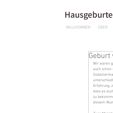
Hausgeburte
WILLKOMMEN
ÜBER
Geburt 
Wir waren g
auch schon 
Südamerika,
unterschiedl
Erfahrung, z
dass es auch
zu bekommen
diesem Wuns