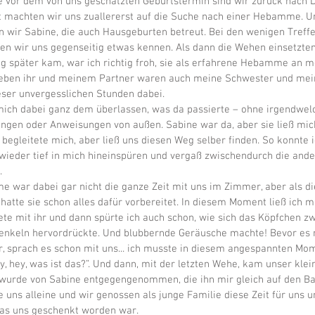
 vor dem von uns geschätzten Geburtstermin sind wir zurück nach 
rt machten wir uns zuallererst auf die Suche nach einer Hebamme. 
n wir Sabine, die auch Hausgeburten betreut. Bei den wenigen Treffe
ten wir uns gegenseitig etwas kennen. Als dann die Wehen einsetzte
g später kam, war ich richtig froh, sie als erfahrene Hebamme an m
eben ihr und meinem Partner waren auch meine Schwester und mei
ser unvergesslichen Stunden dabei.
mich dabei ganz dem überlassen, was da passierte – ohne irgendwel
ngen oder Anweisungen von außen. Sabine war da, aber sie ließ mic
begleitete mich, aber ließ uns diesen Weg selber finden. So konnte i
wieder tief in mich hineinspüren und vergaß zwischendurch die and
.
 war dabei gar nicht die ganze Zeit mit uns im Zimmer, aber als di
hatte sie schon alles dafür vorbereitet. In diesem Moment ließ ich mi
ete mit ihr und dann spürte ich auch schon, wie sich das Köpfchen z
nkeln hervordrückte. Und blubbernde Geräusche machte! Bevor es 
, sprach es schon mit uns... ich musste in diesem angespannten Mom
ey, hey, was ist das?”. Und dann, mit der letzten Wehe, kam unser klei
wurde von Sabine entgegengenommen, die ihn mir gleich auf den Bau
e uns alleine und wir genossen als junge Familie diese Zeit für uns u
das uns geschenkt worden war.