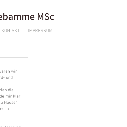
 Hebamme MSc
KONTAKT
IMPRESSUM
waren wir 
rd- und 
ieb die 
e mir klar, 
zu Hause” 
s in 