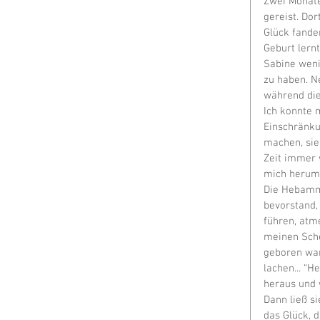
Zwei Monate
gereist. Do
Glück fande
Geburt lern
Sabine weni
zu haben. N
während die
Ich konnte 
Einschränku
machen, sie 
Zeit immer 
mich herum
Die Hebamme
bevorstand, 
führen, atm
meinen Sche
geboren war
lachen... “H
heraus und 
Dann ließ si
das Glück, 