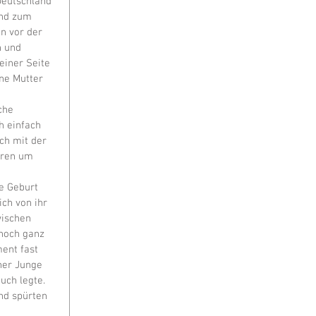
Deutschland 
Und zum 
n vor der 
n und 
einer Seite 
ne Mutter 
che 
h einfach 
ch mit der 
eren um 
e Geburt 
ch von ihr 
wischen 
noch ganz 
ent fast 
ner Junge 
ch legte. 
nd spürten 