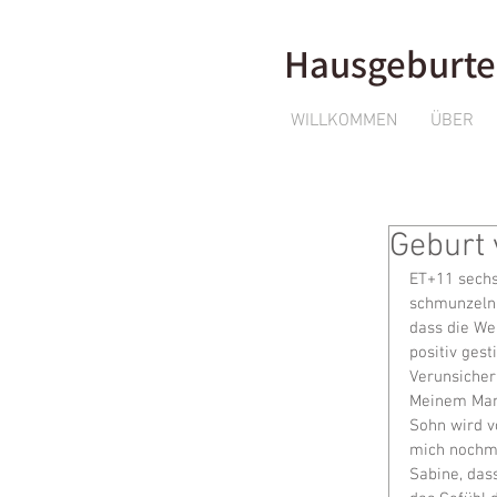
Hausgeburte
WILLKOMMEN
ÜBER
Geburt
ET+11 sechs
schmunzeln,
dass die We
positiv ges
Verunsicher
Meinem Mann
Sohn wird v
mich nochma
Sabine, das