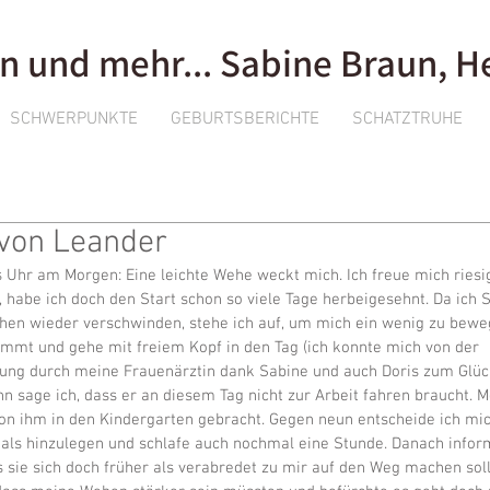
n und mehr... Sabine Braun,
SCHWERPUNKTE
GEBURTSBERICHTE
SCHATZTRUHE
 von Leander
 Uhr am Morgen: Eine leichte Wehe weckt mich. Ich freue mich riesi
 habe ich doch den Start schon so viele Tage herbeigesehnt. Da ich 
hen wieder verschwinden, stehe ich auf, um mich ein wenig zu beweg
timmt und gehe mit freiem Kopf in den Tag (ich konnte mich von der 
ung durch meine Frauenärztin dank Sabine und auch Doris zum Glück
 sage ich, dass er an diesem Tag nicht zur Arbeit fahren braucht. M
on ihm in den Kindergarten gebracht. Gegen neun entscheide ich mic
ls hinzulegen und schlafe auch nochmal eine Stunde. Danach inform
s sie sich doch früher als verabredet zu mir auf den Weg machen soll