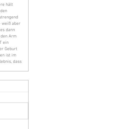
re hält 
 den 
nstrengend 
 weiß aber 
 es dann 
 den Arm 
T ein 
er Geburt 
en ist im 
ebnis, dass 