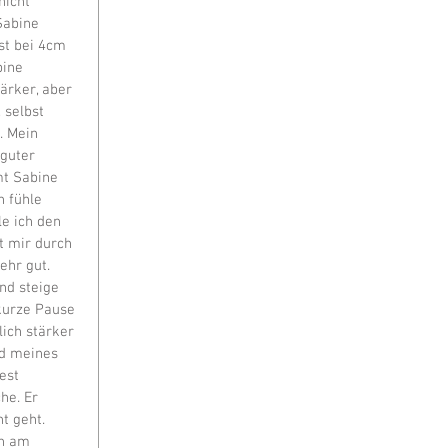
icht 
Sabine 
st bei 4cm 
bine 
ärker, aber 
 selbst 
 Mein 
guter 
t Sabine 
h fühle 
e ich den 
t mir durch 
ehr gut. 
d steige 
kurze Pause 
ich stärker 
nd meines 
est 
he. Er 
t geht. 
ch am 