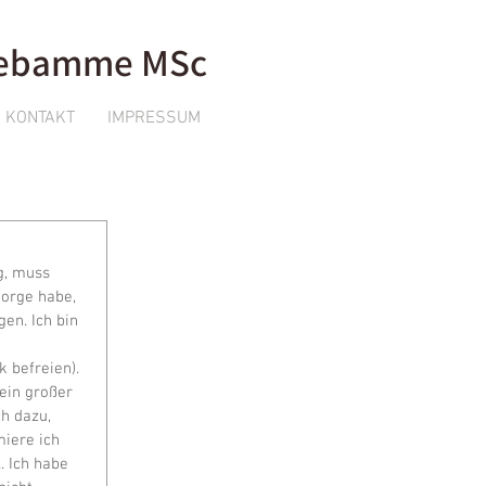
 Hebamme MSc
KONTAKT
IMPRESSUM
g, muss 
Sorge habe, 
en. Ich bin 
 befreien). 
ein großer 
h dazu, 
iere ich 
. Ich habe 