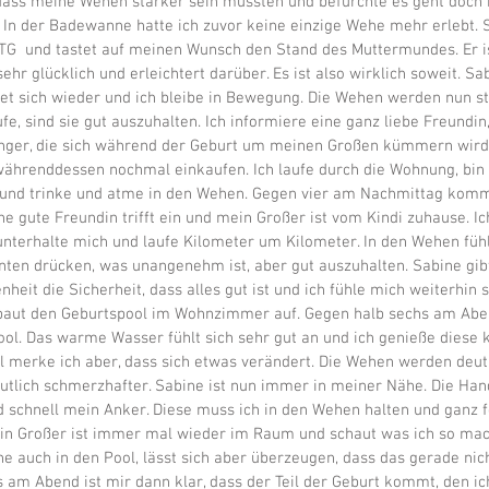
dass meine Wehen stärker sein müssten und befürchte es geht doch n
s. In der Badewanne hatte ich zuvor keine einzige Wehe mehr erlebt. 
TG  und tastet auf meinen Wunsch den Stand des Muttermundes. Er i
sehr glücklich und erleichtert darüber. Es ist also wirklich soweit. Sa
et sich wieder und ich bleibe in Bewegung. Die Wehen werden nun st
fe, sind sie gut auszuhalten. Ich informiere eine ganz liebe Freundin,
ger, die sich während der Geburt um meinen Großen kümmern wird.
ährenddessen nochmal einkaufen. Ich laufe durch die Wohnung, bin 
 und trinke und atme in den Wehen. Gegen vier am Nachmittag komm
e gute Freundin trifft ein und mein Großer ist vom Kindi zuhause. Ic
unterhalte mich und laufe Kilometer um Kilometer. In den Wehen fühl
nten drücken, was unangenehm ist, aber gut auszuhalten. Sabine gib
heit die Sicherheit, dass alles gut ist und ich fühle mich weiterhin s
aut den Geburtspool im Wohnzimmer auf. Gegen halb sechs am Aben
Pool. Das warme Wasser fühlt sich sehr gut an und ich genieße diese 
ll merke ich aber, dass sich etwas verändert. Die Wehen werden deutl
utlich schmerzhafter. Sabine ist nun immer in meiner Nähe. Die Ha
 schnell mein Anker. Diese muss ich in den Wehen halten und ganz f
in Großer ist immer mal wieder im Raum und schaut was ich so mac
e auch in den Pool, lässt sich aber überzeugen, dass das gerade nich
 am Abend ist mir dann klar, dass der Teil der Geburt kommt, den i