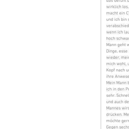
das Gefühl 
wirklich lo
macht ein C
und ich bin 
verabschied
wenn ich lau
hoch schwan
Mann geht w
Dinge, esse
wieder, mein
mich wohl, 
Kopf nach u
ihre Anwesen
Mein Mann b
ich in den 
sehr. Schne
und auch de
Mannes wird
drücken. Me
möchte gern
Gegen sechs